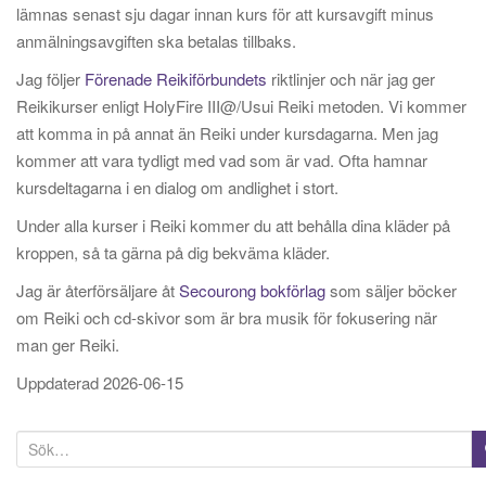
lämnas senast sju dagar innan kurs för att kursavgift minus
anmälningsavgiften ska betalas tillbaks.
Jag följer
Förenade Reikiförbundets
riktlinjer och när jag ger
Reikikurser enligt HolyFire III@/Usui Reiki metoden. Vi kommer
att komma in på annat än Reiki under kursdagarna. Men jag
kommer att vara tydligt med vad som är vad. Ofta hamnar
kursdeltagarna i en dialog om andlighet i stort.
Under alla kurser i Reiki kommer du att behålla dina kläder på
kroppen, så ta gärna på dig bekväma kläder.
Jag är återförsäljare åt
Secourong bokförlag
som säljer böcker
om Reiki och cd-skivor som är bra musik för fokusering när
man ger Reiki.
Uppdaterad 2026-06-15
S
ö