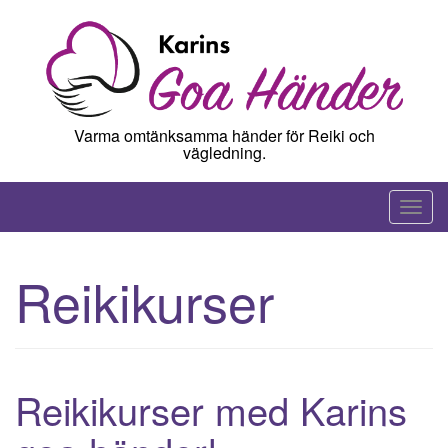
Hoppa
till
innehåll
Varma omtänksamma händer för Reiki och
vägledning.
S
l
å
Reikikurser
p
å
/
a
v
Reikikurser med Karins
n
a