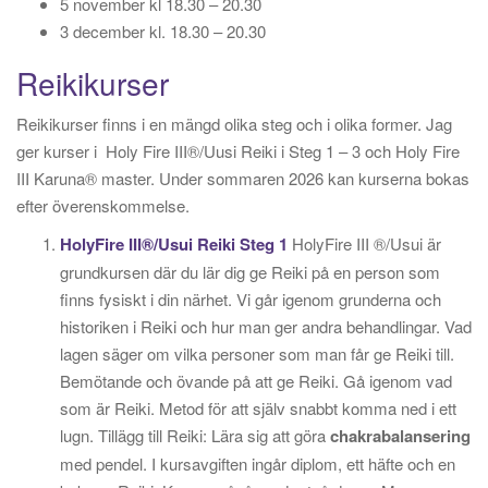
5 november kl 18.30 – 20.30
3 december kl. 18.30 – 20.30
Reikikurser
Reikikurser finns i en mängd olika steg och i olika former. Jag
ger kurser i Holy Fire III®/Uusi Reiki i Steg 1 – 3 och Holy Fire
III Karuna® master. Under sommaren 2026 kan kurserna bokas
efter överenskommelse.
HolyFire III®/Usui Reiki Steg 1
HolyFire III ®/Usui är
grundkursen där du lär dig ge Reiki på en person som
finns fysiskt i din närhet. Vi går igenom grunderna och
historiken i Reiki och hur man ger andra behandlingar. Vad
lagen säger om vilka personer som man får ge Reiki till.
Bemötande och övande på att ge Reiki. Gå igenom vad
som är Reiki. Metod för att själv snabbt komma ned i ett
lugn. Tillägg till Reiki: Lära sig att göra
chakrabalansering
med pendel. I kursavgiften ingår diplom, ett häfte och en