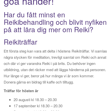
goa händer!
v
i
Har du fått minst en
g
Reikibehandling och blivit nyfiken
e
på att lära dig mer om Reiki?
r
i
Reikiträffar
n
g
Ett första steg kan vara att delta i höstens Reikiträffar. Vi samlas
några stycken för meditation, trevligt samtal om Reiki och annat
och där vi ger varandra Reiki i på brits. Du behöver ingen
utbildning, utan det räcker med att lägga händerna på personen.
Hur länge vi ger, beror på hur många vi är som kommer.
Donera gärna en bidrag till kaffe och tilltugg.
Träffar för hösten är
20 augusti kl 18.30 – 20.30
17 september kl 18.30 – 20.30