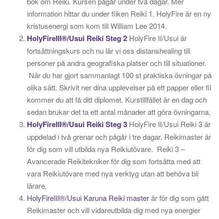
bok om Reiki. Kursen pågår under två dagar. Mer
information hittar du under fliken Reiki 1. HolyFire är en ny
kristusenergi som kom till William Lee 2014.
HolyFireIII®/Usui Reiki Steg 2
HolyFire II/Usui är
fortsättningskurs och nu lär vi oss distanshealing till
personer på andra geografiska platser och till situationer.
När du har gjort sammanlagt 100 st praktiska övningar på
olika sätt. Skrivit ner dina upplevelser på ett papper eller fil
kommer du att få ditt diplomet. Kurstillfället är en dag och
sedan brukar det ta ett antal månader att göra övningarna.
HolyFireIII®/Usui Reiki Steg 3
HolyFire II/Usui Reiki 3 är
uppdelad i två grenar och pågår i tre dagar. Reikimaster är
för dig som vill utbilda nya Reikiutövare. Reiki 3 –
Avancerade Reikitekniker för dig som fortsätta med att
vara Reikiutövare med nya verktyg utan att behöva bli
lärare.
HolyFireIII®/Usui Karuna Reiki master
är för dig som gått
Reikimaster och vill vidareutbilda dig med nya energier